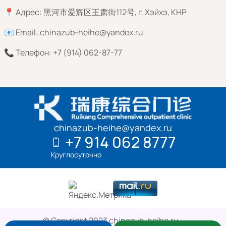
📍 Адрес: 黑河市爱辉区王肃街112号, г. Хэйхэ, КНР
📧 Email: chinazub-heihe@yandex.ru
📞 Телефон: +7 (914) 062-87-77
chinazub-heihe@yandex.ru
+7 914 062 8777
Круглосуточно
© Copyright 2023 chinazub-heihe.ru -